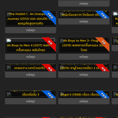
หนังชุด
Nymphomaniac Vol. II (2013) ผู้
The Hobbit 1 : An Unexpected
FHD
FHD
หญิงร้อนสวาท ปัจฉิมบท (ซับไทย)
Journey (2012) เดอะ ฮอบบิท: การ
N
หนังชุด
ผจญภัยสุดคาดคิด
ห
หนังชุด
Hot
Ah Boys to Men 3- Frogmen
HD
SD
Ah Boys to Men 4 (2017) พลทหาร
(2015) พลทหารครื้นคะนอง 3(ซับ
ครื้นคะนอง 4(ซับไทย)
ไทย)
หนังชุด
หนังชุด
Hot Tub Time Machine (2010) สี่
Samurai 2 A Tropical Adventure
Ne
เกลอเจาะเวลาป่วนอดีต 1
(2015) ซามูไรแมวเหมียว 2 (ซับไทย)
HD
HD
หนังชุด
หนังชุด
Angel III (Iron Angels 3) เชือด
FHD
FHD
เชือดนิ่มนิ่ม 3
Angel II (1988) เชือด เชือดนิ่มนิ่ม 2
A
หนังชุด
หนังชุด
Lan Kwai Fong (2011) หลานไกวฟง
A