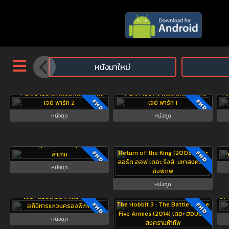
หนังมาใหม่
The Hunger Games 4 Mockingjay
The Hunger Games 3 Mockingjay
T
- Part 2 (2015) เกมล่าเกม ม็อกกิ้ง
- Part 1 (2014) เกมล่าเกม ม็อกกิ้ง
Fi
FHD
FHD
เจย์ พาร์ท 2
เจย์ พาร์ท 1
หนังชุด
หนังชุด
Th
The Lord of the Rings: The
The Hunger Games 1 (2012) เกม
To
Return of the King (2003) เดอะ
FHD
FHD
ล่าเกม
ลอร์ด ออฟ เดอะ ริงส์: มหาสงคราม
หนังชุด
ชิงพิภพ
The Lord of the Rings: The
หนังชุด
Fellowship of the Ring (2001)
T
เดอะ ลอร์ด ออฟ เดอะ ริงส์:
of 
The Hobbit 3 : The Battle of the
FHD
FHD
อภินิหารแหวนครองพิภพ
Five Armies (2014) เดอะ ฮอบบิท:
หนังชุด
สงครามห้าทัพ