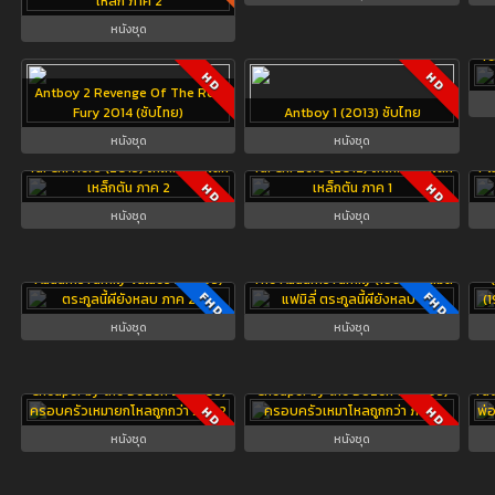
โหลก ภาค 2
หนังชุด
Te
HD
HD
Antboy 2 Revenge Of The Red
Fury 2014 (ซับไทย)
Antboy 1 (2013) ซับไทย
หนังชุด
หนังชุด
Tai Chi Hero (2013) ไทเก๊ก หมัดเล็ก
Tai Chi Zero (2012) ไทเก๊ก หมัดเล็ก
Pl
เหล็กตัน ภาค 2
เหล็กตัน ภาค 1
HD
HD
หนังชุด
หนังชุด
Hi
Addams Family Values 2 (1993)
The Addams Family (1991) อาดัมส์
FHD
FHD
ตระกูลนี้ผียังหลบ ภาค 2
แฟมิลี่ ตระกูลนี้ผียังหลบ 1
(
หนังชุด
หนังชุด
Cheaper by the Dozen 2 (2005)
Cheaper by the Dozen 1 (2003)
Fat
ครอบครัวเหมายกโหลถูกกว่า ภาค 2
ครอบครัวเหมาโหลถูกกว่า ภาค 1
พ่อ
HD
HD
หนังชุด
หนังชุด